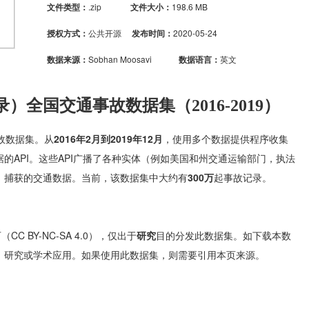
文件类型：
.zip
文件大小：
198.6 MB
授权方式：
公共开源
发布时间：
2020-05-24
数据来源：
Sobhan Moosavi
数据语言：
英文
录）
全国交通事故数据集（2016-2019）
故数据集
。
从
2016年2月到2019年12月
，使用多个数据提供程序
收集
的API。
这些API广播了各种实体（例如美国和州交通运输部门，执法
）捕获的交通数据。
当前，
该数据集中
大约有
300万
起事故记录。
 BY-NC-SA 4.0），
仅出于
研究
目的
分发此数据集
。如下载本数
，研究或学术应用。
如果使用此数据集，则需要引用本页来源。