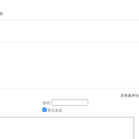
告
共有
条评论
密码:
匿名发表