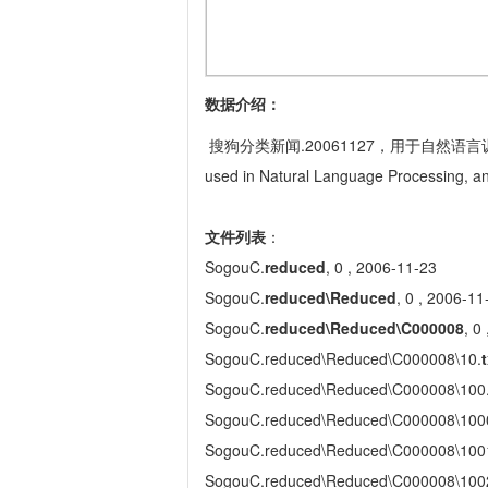
数据介绍：
搜狗分类新闻.20061127，用于自然语言训
used in Natural Language Processing, a
文件列表
：
SogouC.
reduced
, 0 , 2006-11-23
SogouC.
reduced\Reduced
, 0 , 2006-11
SogouC.
reduced\Reduced\C000008
, 0
SogouC.reduced\Reduced\C000008\10.
t
SogouC.reduced\Reduced\C000008\100
SogouC.reduced\Reduced\C000008\100
SogouC.reduced\Reduced\C000008\100
SogouC.reduced\Reduced\C000008\100