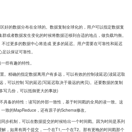
态机将分区好的数据分布在全球的。数据复制全球化的，用户可以指定数据复
以在集群或者数据发生变化的时候将数据迁移到合适的地点，做负载均衡。
，不过更多的数据中心将造成 更多的延迟。用户需要在可靠性和延迟
心足以保证可靠性。
提供一些有趣的特性。
置。精确的指定数据离用户有多远，可以有效的控制读延迟(读延迟取
远，可以控制 写的延迟(写延迟取决于最远的拷贝)。还要数据的复制
多写几份，可以抵御更大的事故)
据库不具备的特性：读写的外部一致性，基于时间戳的全局的读一致。这
一致的MapReduce，还有原子的Schema修改。
球时间同步机制，可以在数据提交的时候给出一个时间戳。因为时间是系列
解，如果有两个提交，一个在T1,一个在T2。那有更晚的时间戳那个