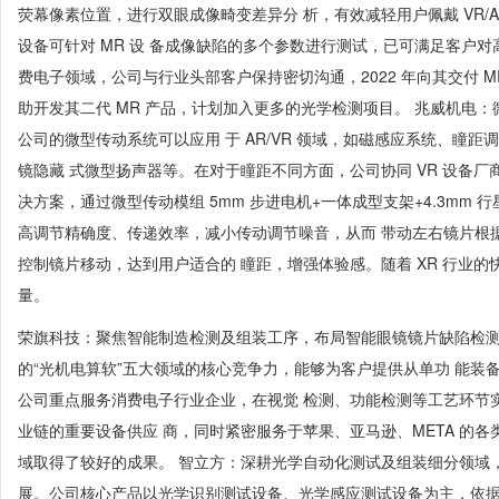
荧幕像素位置，进行双眼成像畸变差异分 析，有效减轻用户佩戴 VR/
设备可针对 MR 设 备成像缺陷的多个参数进行测试，已可满足客户
费电子领域，公司与行业头部客户保持密切沟通，2022 年向其交付 MR
助开发其二代 MR 产品，计划加入更多的光学检测项目。 兆威机电：
公司的微型传动系统可以应用 于 AR/VR 领域，如磁感应系统、瞳
镜隐藏 式微型扬声器等。在对于瞳距不同方面，公司协同 VR 设备厂
决方案，通过微型传动模组 5mm 步进电机+一体成型支架+4.3mm 行
高调节精确度、传递效率，减小传动调节噪音，从而 带动左右镜片根
控制镜片移动，达到用户适合的 瞳距，增强体验感。随着 XR 行业的
量。
荣旗科技：聚焦智能制造检测及组装工序，布局智能眼镜镜片缺陷检测
的“光机电算软”五大领域的核心竞争力，能够为客户提供从单功 能装
公司重点服务消费电子行业企业，在视觉 检测、功能检测等工艺环节
业链的重要设备供应 商，同时紧密服务于苹果、亚马逊、META 的
域取得了较好的成果。 智立方：深耕光学自动化测试及组装细分领域，A
展。公司核心产品以光学识别测试设备、光学感应测试设备为主，依据