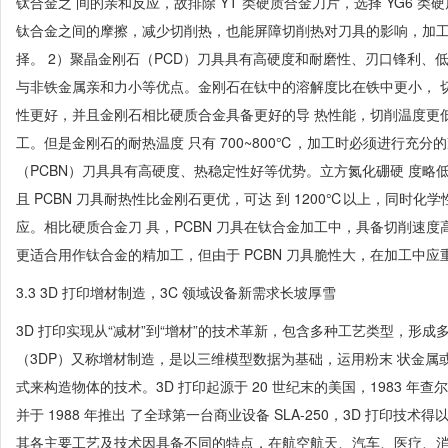
钛合金之 间的亲和反应，故排除 YT 类硬质合金刀片，选择 YG6 
钛合金之间的摩擦，减少切削热，也能屏障切削热对刀具的影响，加工
择。 2）聚晶金刚石（PCD）刀具具有高硬度和耐磨性、刃口锋利、
与非铁金属亲和力小等优点。金刚石在钛中的溶解度比在铁中更小， 
性更好，并且金刚石相比硬质合金具备更好的导 热性能，切削温度更
工。但是金刚石的耐热温度 只有 700~800℃，加工时必须进行充分
（PCBN）刀具具有高硬度、热稳定性好等优势。立方氮化硼硬 度略
且 PCBN 刀具耐热性比金刚石更优，可达 到 1200℃以上，同时化
应。相比硬质合金刀 具，PCBN 刀具在钛合金加工中，具备切削速
更适合用作钛合金的精加工，但由于 PCBN 刀具脆性大，在加工中应
3.3 3D 打印增材制造，3C 领域设备新需求长坡厚雪
3D 打印实现从“减材”到“增材”的技术革新，包含多种工艺类型，形成
（3DP）又称增材制造，是以三维模型数据为基础，运用粉末 状金属
式来构造物体的技术。3D 打印起源于 20 世纪末的美国，1983 年查
并于 1988 年推出 了全球第一台商业设备 SLA-250，3D 打印
其各主要工艺及技术因具备不同的特点，在航空航天、汽车、医疗、消