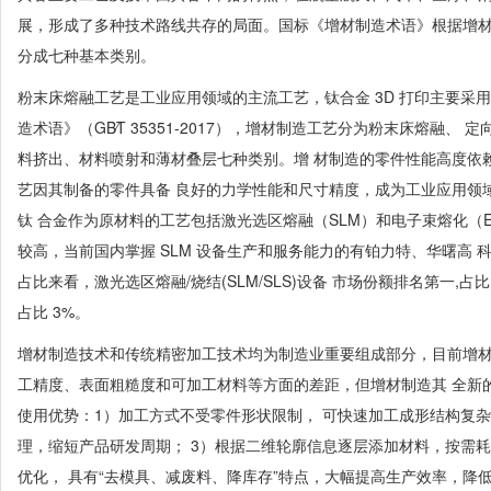
展，形成了多种技术路线共存的局面。国标《增材制造术语》根据增材
分成七种基本类别。
粉末床熔融工艺是工业应用领域的主流工艺，钛合金 3D 打印主要采用 S
造术语》（GB∕T 35351-2017），增材制造工艺分为粉末床熔融
料挤出、材料喷射和薄材叠层七种类别。增 材制造的零件性能高度依
艺因其制备的零件具备 良好的力学性能和尺寸精度，成为工业应用领
钛 合金作为原材料的工艺包括激光选区熔融（SLM）和电子束熔化（E
较高，当前国内掌握 SLM 设备生产和服务能力的有铂力特、华曙高
占比来看，激光选区熔融/烧结(SLM/SLS)设备 市场份额排名第一,占比
占比 3%。
增材制造技术和传统精密加工技术均为制造业重要组成部分，目前增材
工精度、表面粗糙度和可加工材料等方面的差距，但增材制造其 全新
使用优势：1）加工方式不受零件形状限制， 可快速加工成形结构复
理，缩短产品研发周期； 3）根据二维轮廓信息逐层添加材料，按需
优化， 具有“去模具、减废料、降库存”特点，大幅提高生产效率，降