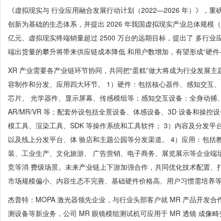
《虚拟现实与 行业应用融合发展行动计划（2022—2026 年）》，
创新为基础的生态体系，并提出 2026 年我国虚拟现实产业总体规模（
亿元、虚拟现实终端销量超过 2500 万台的远期目标，提出了 多行
端出货量的攀升将带来供应链成本降低 和用户数增加，有望形成“硬件-内
XR 产业需要各产业链环节协同，共同把“蛋糕”做大将成为行业发展主
容制作和分发、应用四大环节。 1）硬件：包括核心器件、感知交互
芯片、 光学器件、显示屏幕、传感模组等；感知交互设备：全身动捕
AR/MR/VR 等；配套外设包括全景设备、体感设备、3D 设备和操
模工具、渲染工具、SDK 等操作系统和工具软件； 3）内容及分发
以及线上分发平台、体 验店和主题公园等分发渠道。 4）应用：包括
装、工业生产、文化旅游、 广告营销、电子商务、展览展示等企业端场
竞等消 费级场景。未来产业链上下游加强合作，共同优化技术配置、打造
市场规模偏小、内容生态不完善、基础硬件价格高、用户习惯需培养
杰普特：MOPA 激光器领先企业，与行业头部客户就 MR 产品开发合
测设备等新业务，公司 MR 眼镜模组测试机可应用于 MR 透镜 成