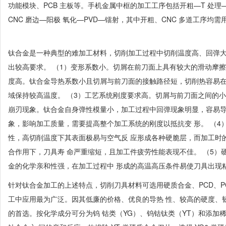
功能模块、PCB 主板等。手机金属中框的加工工序包括开粗—T 处理—
CNC 磨边—阳极 氧化—PVD—镭射，其中开粗、CNC 多道工序均
钛合金是一种典型的难加工材料，切削加工过程中切削温度高、回弹大
出较高要求。 （1）变形系数小。切屑在前刀面上具有较大的滑动摩擦
度高。钛合金导热系数小且切屑与前刀面的接触路径短，切削热容易在
域保持较高温度。 （3）工艺系统刚度要求高。切屑与前刀面之间的小
崩刃现象。钛合金自身弹性模量小，加工过程中回弹现象明显，容易导
象，影响加工质量，需要提高整个加工系统的刚度以抵抗变 形。 （4
性，高切削温度下其表面极易与空气反 应形成各种硬脆层，而加工时
合作用下，刀具寿 命严重缩短，且加工件疲劳性能表现不佳。 （5）
金的化学亲和性强，在加工过程中 形成的高温高压条件易使刀具出现
针对钛合金加工的上述特点，切削刀具材料可选用硬质合金、PCD、P
工中应用最为广泛。因其低廉的价格、优良的导热 性、较高的硬度、
的首选。按化学成分可分为钨 钴类（YG）、钨钴钛类（YT）和添加