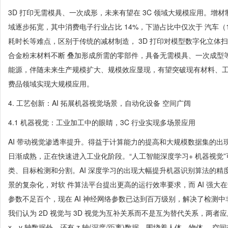
3D 打印无需模具、一次成形，未来有望在 3C 领域大规模应用。增
域逐步拓宽，其中消费电子行业占比 14%，下游占比中仅次于 汽车（1
耗时长等难点，区别于传统的减材制造， 3D 打印对模型数字化立体
合金粉末材料不断 叠加形成所需的零部件，具备无需模具、一次成型
能源，伴随未来生产规模扩大、规模效应显现，有望突破现有材料、工艺
费品领域实现大规模应用。
4. 工艺创新：AI 拓展机器视觉场景，自动化设备 空间广阔
4.1 机器视觉：工业加工中的眼睛，3C 行业实现多场景应用
AI 带动视觉渗透率提升。得益于计算能力的提高和大规模数据集的出现
日渐成熟，正在快速进入工业化阶段。“人工智能深度学习+ 机器视觉
类、目标检测和分割。AI 深度学习的出现大幅提升机器识别算法的精
景的复杂化，对软 件算法平台提出更高的运行效率要求，而 AI 强大
参数不足百个，现在 AI 神经网络参数已达到百万级别，解决了检测
我们认为 2D 视觉与 3D 视觉为互补关系而不是互为替代关系，两者应
x、y 轴数据外，还有 z 轴(深度/距离)数据，围绕着人体、物体、 