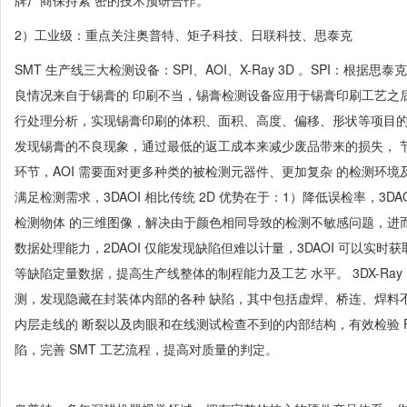
牌厂商保持紧 密的技术预研合作。
2）工业级：重点关注奥普特、矩子科技、日联科技、思泰克
SMT 生产线三大检测设备：SPI、AOI、X-Ray 3D 。SPI：根据思泰
良情况来自于锡膏的 印刷不当，锡膏检测设备应用于锡膏印刷工艺之
行处理分析，实现锡膏印刷的体积、面积、高度、偏移、形状等项目的
发现锡膏的不良现象，通过最低的返工成本来减少废品带来的损失， 节约生产
环节，AOI 需要面对更多种类的被检测元器件、更加复杂 的检测环境及
满足检测需求，3DAOI 相比传统 2D 优势在于：1）降低误检率，3D
检测物体 的三维图像，解决由于颜色相同导致的检测不敏感问题，进而
数据处理能力，2DAOI 仅能发现缺陷但难以计量，3DAOI 可以实
等缺陷定量数据，提高生产线整体的制程能力及工艺 水平。 3DX-Ra
测，发现隐藏在封装体内部的各种 缺陷，其中包括虚焊、桥连、焊料不
内层走线的 断裂以及肉眼和在线测试检查不到的内部结构，有效检验 PCB
陷，完善 SMT 工艺流程，提高对质量的判定。